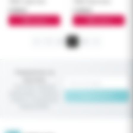
TEREA Yugen блок
TEREA Sienna блок
5 500 ₽
3 300 ₽
В корзину
В корзину
1
2
3
4
Подпишитесь на
рассылку
Получайте первыми
информацию о новинках,
Подписаться
скидках и специальных
предложениях