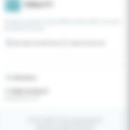
Интернет-магазин стиков TEREA и IQOS ILUMA с быстрой
доставкой в России
Доставка по всей России
Гарантия качества
Контакты
+7 (936) 316-66-07
Каждый день 24/7
© 2025 TEREA777. Все права защищены
Политика конфиденциальности