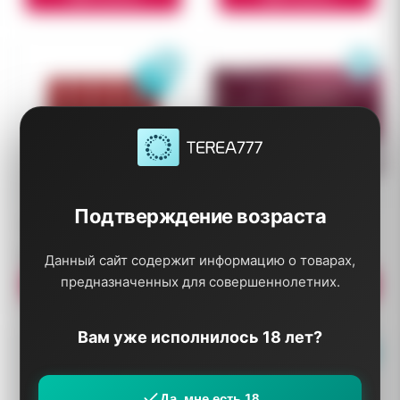
Подтверждение возраста
TEREA Black Ruby блок
TEREA Russet блок
5 500 ₽
5 000 ₽
Данный сайт содержит информацию о товарах,
предназначенных для совершеннолетних.
В корзину
В корзину
Вам уже исполнилось 18 лет?
Да, мне есть 18